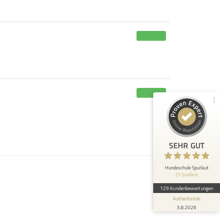
Kundenbewertungen und Erfahrungen zu
Hundeschule Spurlaut
100%
SEHR GUT
Empfehlungen auf
ProvenExpert.com
4,81 / 5,00
61
68
Bewertungen von 2
Bewertungen auf
anderen Quellen
ProvenExpert.com
Blick aufs ProvenExpert-Profil werfen
SEHR GUT
Anonym
6.10.2024
5
Tolles Team, großartiges Umfeld für die
Hundeschule Spurlaut
(3 Quellen)
Hunde, herzlicher und liebevoller Umgang,
immer kommunikativ zu Hund...
129 Kundenbewertungen
Authentizität
3.8.2026